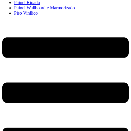
Painel Ripado
Painel Wallboard e Marmorizado
Piso Vinílico