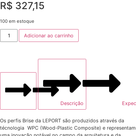
R$
327,15
100 em estoque
Adicionar ao carrinho
Descrição
Expec
Os perfis Brise da LEPORT são produzidos através da
técnologia WPC (Wood-Plastic Composite) e representam
uma inovação notável no campo da arquitetura e da